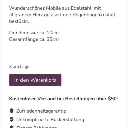
Wunderschönes Mobile aus Edelstahl, mit
filigranem Herz gelasert und Regenbogenkristall
bestückt.
Durchmesser ca. 10cm
Gesamtlänge ca. 35cm
3 am Lager
Edelstahl
In den Warenkorb
Mobile
Herz
-
Kostenloser Versand bei Bestellungen über $50!
Regenbogenkristall
quantity
Zufriedenheitsgarantie
Unkomplizierte Rückerstattung