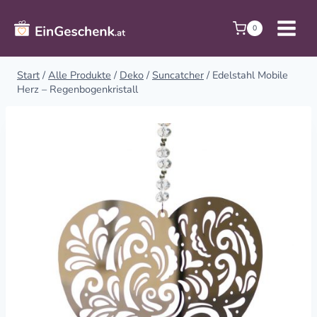
Zum
Inhalt
0
springen
Start
/
Alle Produkte
/
Deko
/
Suncatcher
/
Edelstahl Mobile
Herz – Regenbogenkristall