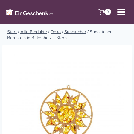
Zum
Inhalt
0
springen
Start
/
Alle Produkte
/
Deko
/
Suncatcher
/
Suncatcher
Bernstein in Birkenholz – Stern