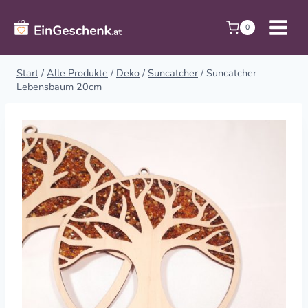
Zum
Inhalt
0
springen
Start
/
Alle Produkte
/
Deko
/
Suncatcher
/
Suncatcher
Lebensbaum 20cm