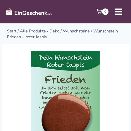
Zum
Inhalt
0
springen
Start
/
Alle Produkte
/
Deko
/
Wunschsteine
/
Wunschstein
Frieden – roter Jaspis