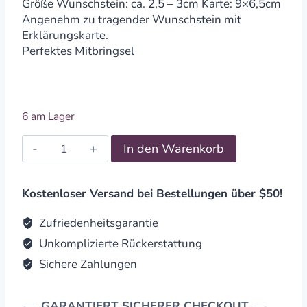
Größe Wunschstein: ca. 2,5 – 3cm Karte: 9×6,5cm
Angenehm zu tragender Wunschstein mit
Erklärungskarte.
Perfektes Mitbringsel
6 am Lager
Wunschstein
In den Warenkorb
Frieden
-
roter
Kostenloser Versand bei Bestellungen über $50!
Jaspis
quantity
Zufriedenheitsgarantie
Unkomplizierte Rückerstattung
Sichere Zahlungen
GARANTIERT SICHERER CHECKOUT