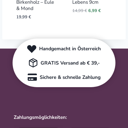
Birkenholz – Eule
Lebens 9cm
& Mond
Original
Current
14,99
€
6,99
€
price
price
19,99
€
was:
is:
14,99 €.
6,99 €.
Handgemacht in Österreich
GRATIS Versand ab € 39,-
Sichere & schnelle Zahlung
Zahlungsmöglichkeiten: