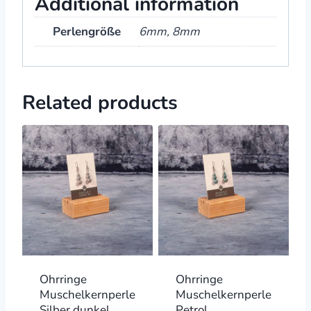
Additional information
Perlengröße
6mm, 8mm
Related products
Ohrringe
Ohrringe
Muschelkernperle
Muschelkernperle
Silber dunkel
Petrol