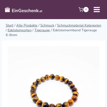
Zum
Inhalt
0
springen
Start
/
Alle Produkte
/
Schmuck
/
Schmuckmaterial Kategorien
/
Edelsteinsorten
/
Tigerauge
/
Edelsteinarmband Tigerauge
6-8mm