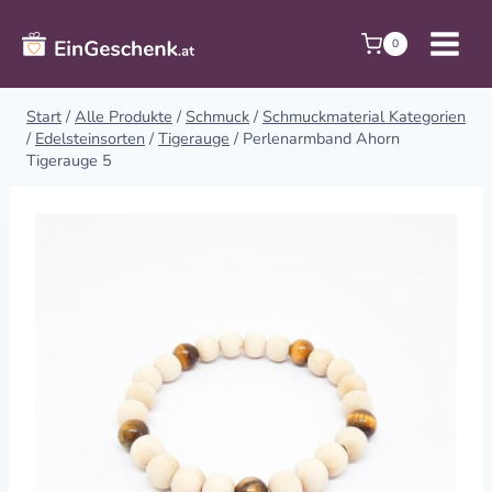
Zum
Inhalt
0
springen
Start
/
Alle Produkte
/
Schmuck
/
Schmuckmaterial Kategorien
/
Edelsteinsorten
/
Tigerauge
/
Perlenarmband Ahorn
Tigerauge 5