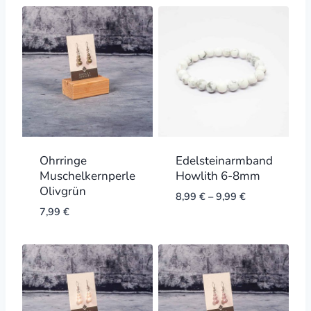
Ohrringe
Edelsteinarmband
Muschelkernperle
Howlith 6-8mm
Olivgrün
8,99
€
–
9,99
€
7,99
€