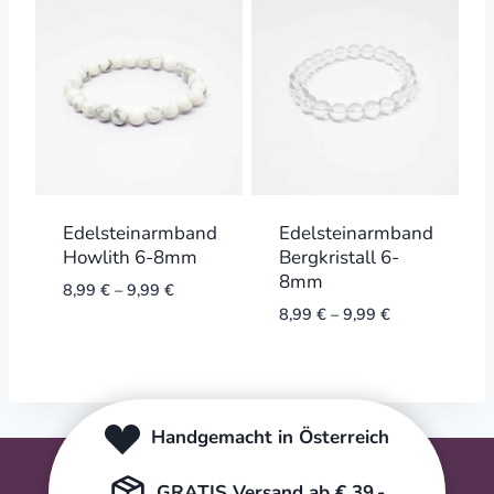
Edelsteinarmband
Edelsteinarmband
Howlith 6-8mm
Bergkristall 6-
8mm
8,99
€
–
9,99
€
8,99
€
–
9,99
€
Handgemacht in Österreich
GRATIS Versand ab € 39,-