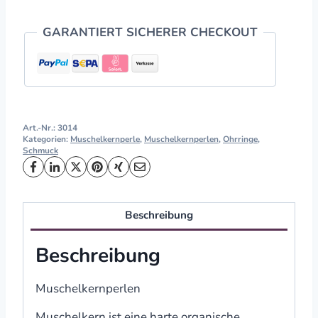
GARANTIERT SICHERER CHECKOUT
Art.-Nr.:
3014
Kategorien:
Muschelkernperle
,
Muschelkernperlen
,
Ohrringe
,
Schmuck
Beschreibung
Beschreibung
Muschelkernperlen
Muschelkern ist eine harte organische