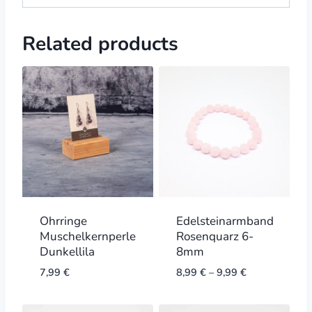
Related products
Ohrringe
Edelsteinarmband
Muschelkernperle
Rosenquarz 6-
Dunkellila
8mm
7,99
€
8,99
€
–
9,99
€