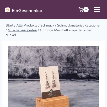
Zum
Inhalt
0
springen
Start
/
Alle Produkte
/
Schmuck
/
Schmuckmaterial Kategorien
/
Muschelkernperlen
/
Ohrringe Muschelkernperle Silber
dunkel