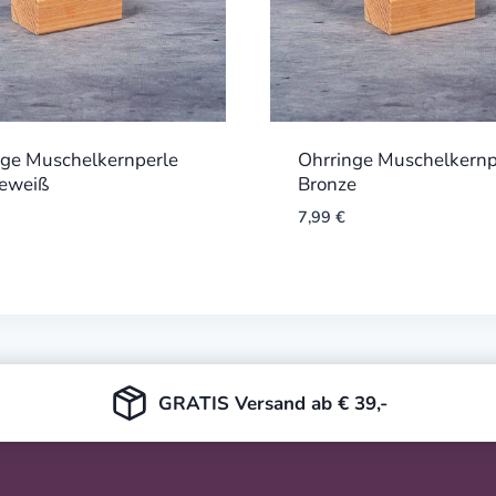
nge Muschelkernperle
Ohrringe Muschelkernp
eweiß
Bronze
7,99
€
GRATIS Versand ab € 39,-