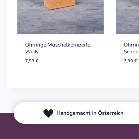
Ohrringe Muschelkernperle
Ohrri
Weiß
Schne
7,99
€
7,99
€
Handgemacht in Österreich