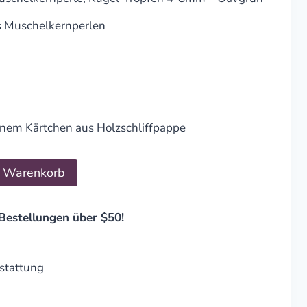
s Muschelkernperlen
inem Kärtchen aus Holzschliffpappe
n Warenkorb
Bestellungen über $50!
stattung