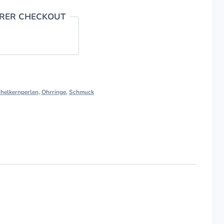
ERER CHECKOUT
helkernperlen
,
Ohrringe
,
Schmuck