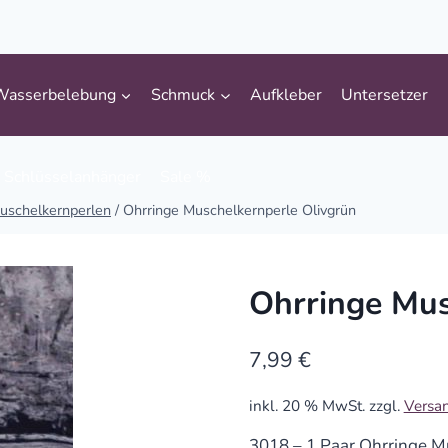
Wasserbelebung
Schmuck
Aufkleber
Untersetzer
Schlüsselanhänger
Sale %
uschelkernperlen
/
Ohrringe Muschelkernperle Olivgrün
Ohrringe Mus
7,99
€
inkl. 20 % MwSt.
zzgl.
Versa
3018 – 1 Paar Ohrringe M