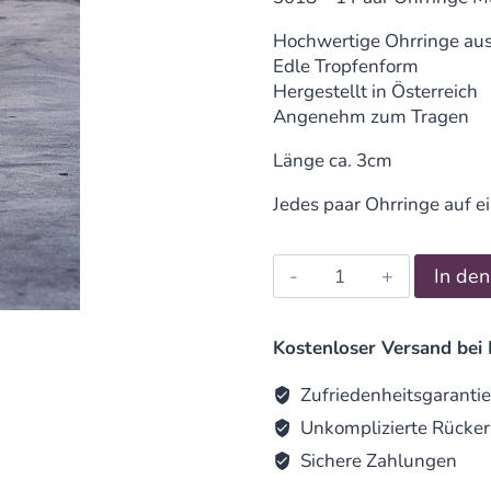
Hochwertige Ohrringe au
Edle Tropfenform
Hergestellt in Österreich
Angenehm zum Tragen
Länge ca. 3cm
Jedes paar Ohrringe auf e
Ohrringe
In de
Muschelkernperle
Olivgrün
quantity
Kostenloser Versand bei 
Zufriedenheitsgarantie
Unkomplizierte Rücker
Sichere Zahlungen