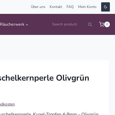
Über uns
Kontakt
FAQ
Mein Konto
Suche
Räucherwerk
0
Search
nach:
chelkernperle Olivgrün
ndkosten
uschelkernperle, Kugel-Tropfen 4-8mm – Olivgrün