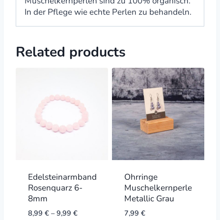
Muschelkernperlen sind zu 100% organisch.
In der Pflege wie echte Perlen zu behandeln.
Related products
Edelsteinarmband
Ohrringe
Rosenquarz 6-
Muschelkernperle
8mm
Metallic Grau
8,99
€
–
9,99
€
7,99
€