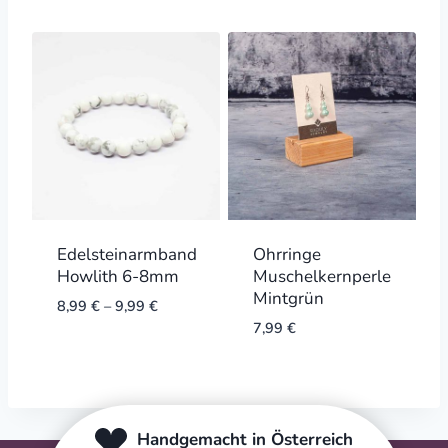
Edelsteinarmband
Ohrringe
Howlith 6-8mm
Muschelkernperle
Mintgrün
8,99
€
–
9,99
€
7,99
€
Handgemacht in Österreich