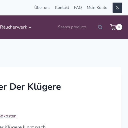
Über uns
Kontakt
FAQ
Mein Konto
Suche
Räucherwerk
0
Search
nach:
er Der Klügere
ndkosten
r Klügere kippt nach