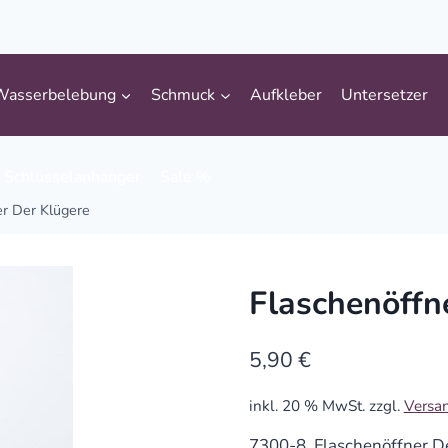
Wasserbelebung
Schmuck
Aufkleber
Untersetzer
Schlüsselanhänger
Sale %
er Der Klügere
Flaschenöffn
5,90
€
inkl. 20 % MwSt.
zzgl.
Versa
7300-8 Flaschenöffner De