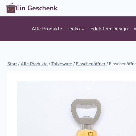
Zum
Ein Geschenk
Inhalt
springen
Alle Produkte
Deko
Edelstein Design
Start
/
Alle Produkte
/
Tableware
/
Flaschenöffner
/
Flaschenöffn