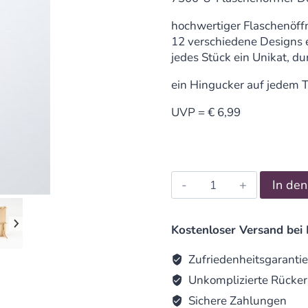
hochwertiger Flaschenöff
12 verschiedene Designs e
jedes Stück ein Unikat, du
ein Hingucker auf jedem T
UVP = € 6,99
Flaschenöffner
In de
Der
Klügere
quantity
Kostenloser Versand bei 
Zufriedenheitsgarantie
Unkomplizierte Rücker
Sichere Zahlungen