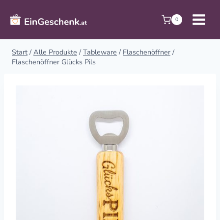
Zum
Inhalt
0
springen
Start
/
Alle Produkte
/
Tableware
/
Flaschenöffner
/
Flaschenöffner Glücks Pils