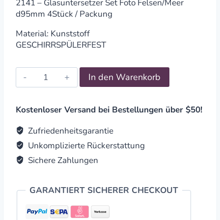
2141 – Glasuntersetzer Set Foto Felsen/Meer
d95mm 4Stück / Packung
Material: Kunststoff
GESCHIRRSPÜLERFEST
Untersetzer
In den Warenkorb
Set
Foto
Felsen/Meer
Kostenloser Versand bei Bestellungen über $50!
d95mm
4Stück
Zufriedenheitsgarantie
/
Unkomplizierte Rückerstattung
Packung
Sichere Zahlungen
quantity
GARANTIERT SICHERER CHECKOUT