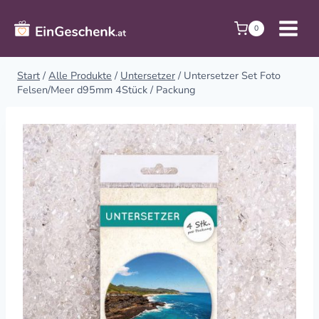
Zum
Inhalt
0
springen
Start
/
Alle Produkte
/
Untersetzer
/
Untersetzer Set Foto
Felsen/Meer d95mm 4Stück / Packung