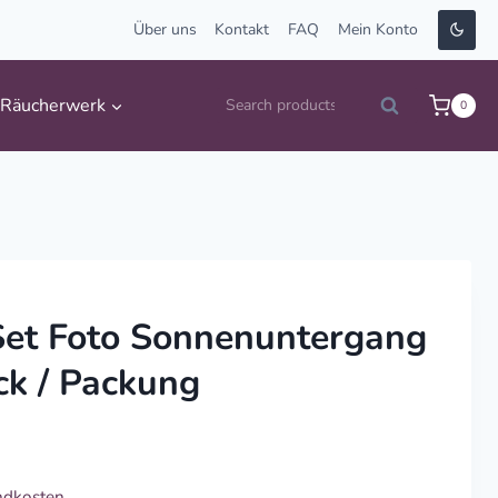
Über uns
Kontakt
FAQ
Mein Konto
Suche
Räucherwerk
0
Search
nach:
Set Foto Sonnenuntergang
k / Packung
ndkosten