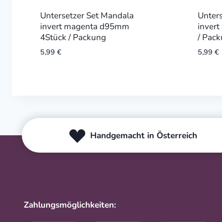
Untersetzer Set Mandala
Unters
invert magenta d95mm
inver
4Stück / Packung
/ Pac
5,99
€
5,99
€
Handgemacht in Österreich
Zahlungsmöglichkeiten: