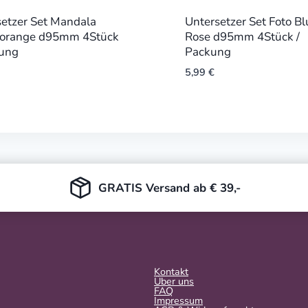
etzer Set Mandala
Untersetzer Set Foto B
t orange d95mm 4Stück
Rose d95mm 4Stück /
kung
Packung
5,99
€
GRATIS Versand ab € 39,-
Kontakt
Über uns
FAQ
Impressum