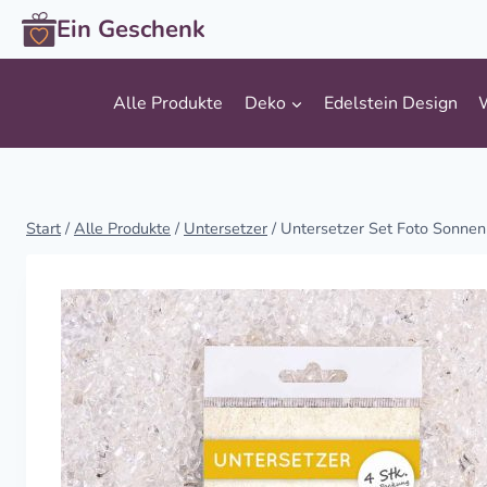
Zum
Ein Geschenk
Inhalt
springen
Alle Produkte
Deko
Edelstein Design
Start
/
Alle Produkte
/
Untersetzer
/
Untersetzer Set Foto Sonne