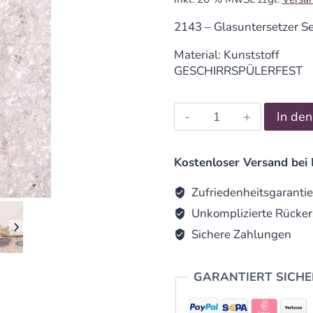
2143 – Glasuntersetzer 
Material: Kunststoff
GESCHIRRSPÜLERFEST
Untersetzer
In de
Set
Foto
Sonnenuntergang
Kostenloser Versand bei 
d95mm
4Stück
Zufriedenheitsgarantie
/
Unkomplizierte Rücker
Packung
Sichere Zahlungen
quantity
GARANTIERT SICH