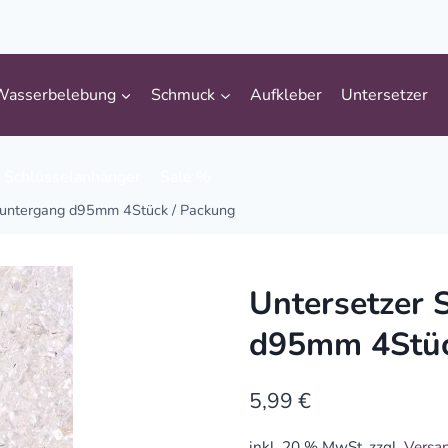
Wasserbelebung
Schmuck
Aufkleber
Untersetzer
Schlüsselanhänger
Sale %
nuntergang d95mm 4Stück / Packung
Untersetzer 
d95mm 4Stüc
5,99
€
inkl. 20 % MwSt.
zzgl.
Versa