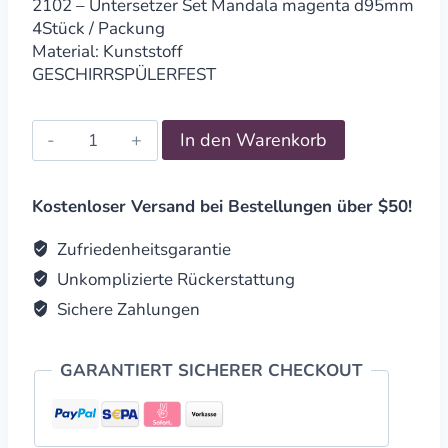
2102 – Untersetzer Set Mandala magenta d95mm
4Stück / Packung
Material: Kunststoff
GESCHIRRSPÜLERFEST
Untersetzer
In den Warenkorb
Set
Mandala
invert
Kostenloser Versand bei Bestellungen über $50!
magenta
d95mm
Zufriedenheitsgarantie
4Stück
Unkomplizierte Rückerstattung
/
Sichere Zahlungen
Packung
quantity
GARANTIERT SICHERER CHECKOUT