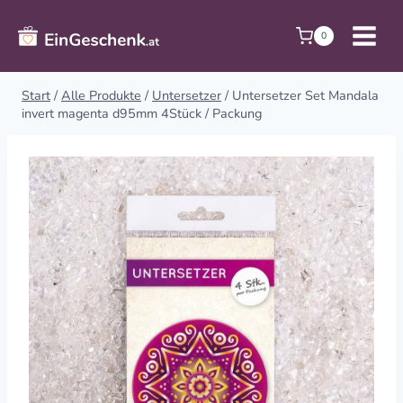
Zum
Inhalt
0
springen
Start
/
Alle Produkte
/
Untersetzer
/
Untersetzer Set Mandala
invert magenta d95mm 4Stück / Packung