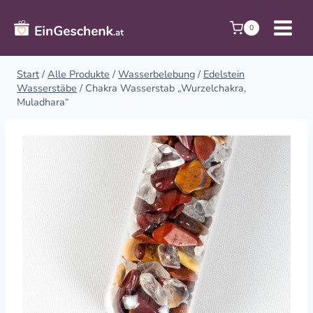
Zum
Inhalt
0
springen
Start
/
Alle Produkte
/
Wasserbelebung
/
Edelstein
Wasserstäbe
/
Chakra Wasserstab „Wurzelchakra,
Muladhara“