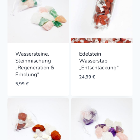
Wassersteine,
Edelstein
Steinmischung
Wasserstab
„Regeneration &
„Entschlackung“
Erholung“
24,99
€
5,99
€