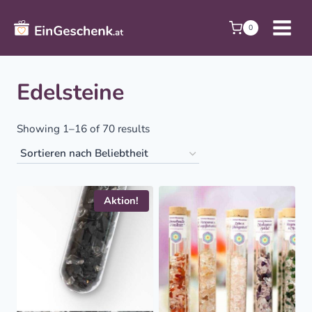
Zum
Inhalt
0
springen
Edelsteine
Sorted
Showing 1–16 of 70 results
by
popularity
Aktion!