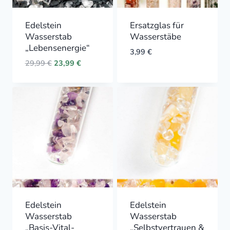
Edelstein
Ersatzglas für
Wasserstab
Wasserstäbe
„Lebensenergie“
3,99
€
Original
Current
29,99
€
23,99
€
price
price
was:
is:
29,99 €.
23,99 €.
Edelstein
Edelstein
Wasserstab
Wasserstab
„Basis-Vital-
„Selbstvertrauen &