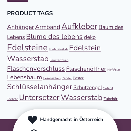
PRODUCT TAGS
Aufkleber
Anhänger
Armband
Baum des
Blume des lebens
Lebens
deko
Edelsteine
Edelstein
Edelsteinstab
Wasserstab
Fensterfolien
Flaschenverschluss
Flaschenöffner
Haftfolie
Lebensbaum
Poster
Lesezeichen
Pendel
Schlüsselanhänger
Schutzengel
Selenit
Untersetzer
Wasserstab
Zubehör
Teelicht
Handgemacht in Österreich