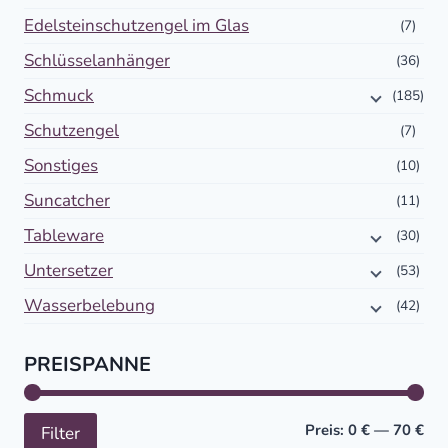
Edelsteinschutzengel im Glas
(7)
Schlüsselanhänger
(36)
Schmuck
(185)
Schutzengel
(7)
Sonstiges
(10)
Suncatcher
(11)
Tableware
(30)
Untersetzer
(53)
Wasserbelebung
(42)
PREISPANNE
Min
Höc
Preis:
0 €
—
70 €
Filter