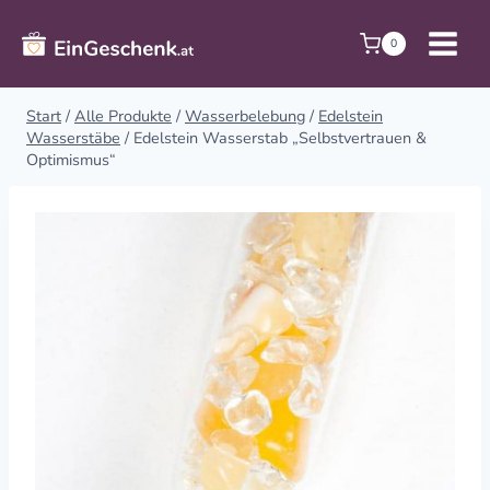
Zum
Inhalt
0
springen
Start
/
Alle Produkte
/
Wasserbelebung
/
Edelstein
Wasserstäbe
/
Edelstein Wasserstab „Selbstvertrauen &
Optimismus“