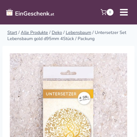
Zum
Inhalt
0
springen
Start
/
Alle Produkte
/
Deko
/
Lebensbaum
/
Untersetzer Set
Lebensbaum gold d95mm 4Stück / Packung