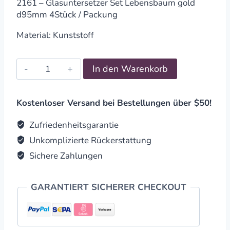
2161 – Glasuntersetzer Set Lebensbaum gold
d95mm 4Stück / Packung
Material: Kunststoff
Untersetzer
In den Warenkorb
Set
Lebensbaum
gold
Kostenloser Versand bei Bestellungen über $50!
d95mm
4Stück
Zufriedenheitsgarantie
/
Unkomplizierte Rückerstattung
Packung
Sichere Zahlungen
quantity
GARANTIERT SICHERER CHECKOUT