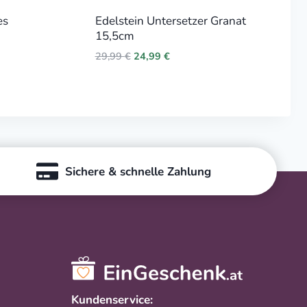
es
Edelstein Untersetzer Granat
15,5cm
Original
Current
29,99
€
24,99
€
price
price
was:
is:
29,99 €.
24,99 €.
Sichere & schnelle Zahlung
Kundenservice: