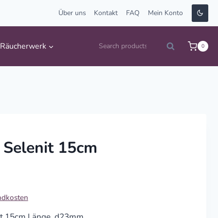
Über uns
Kontakt
FAQ
Mein Konto
Suche
Räucherwerk
0
Search
nach:
 Selenit 15cm
ndkosten
it 15cm Länge, d23mm