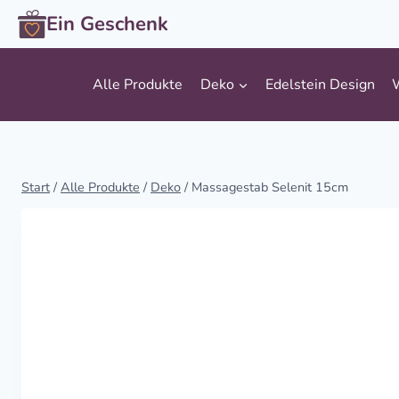
Zum
Ein Geschenk
Inhalt
springen
Alle Produkte
Deko
Edelstein Design
Start
/
Alle Produkte
/
Deko
/
Massagestab Selenit 15cm