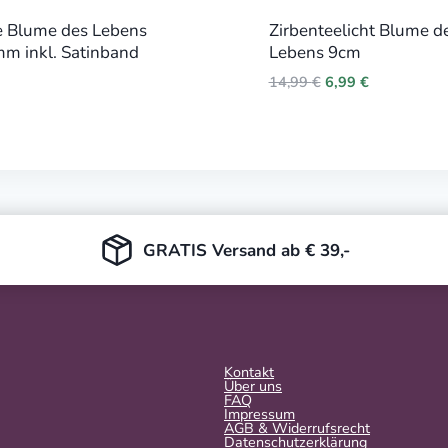
e Blume des Lebens
Zirbenteelicht Blume d
m inkl. Satinband
Lebens 9cm
Original
Current
14,99
€
6,99
€
price
price
was:
is:
14,99 €.
6,99 €.
GRATIS Versand ab € 39,-
Kontakt
Über uns
FAQ
Impressum
AGB & Widerrufsrecht
Datenschutzerklärung