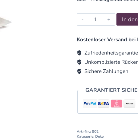
Massagestab
In de
Selenit
15cm
quantity
Kostenloser Versand bei 
Zufriedenheitsgarantie
Unkomplizierte Rücker
Sichere Zahlungen
GARANTIERT SICH
Art.-Nr.:
S02
Kategorie:
Deko