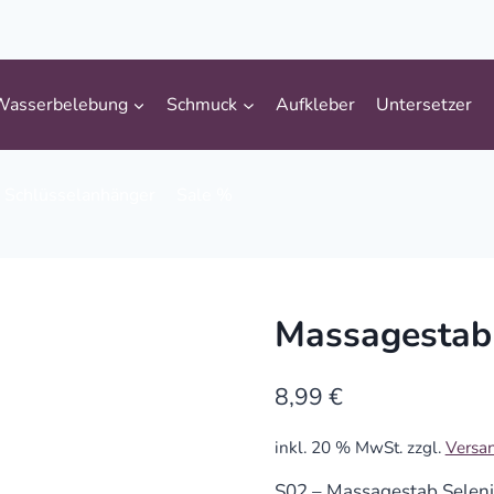
Wasserbelebung
Schmuck
Aufkleber
Untersetzer
Schlüsselanhänger
Sale %
Massagestab
8,99
€
inkl. 20 % MwSt.
zzgl.
Versa
S02 – Massagestab Selen