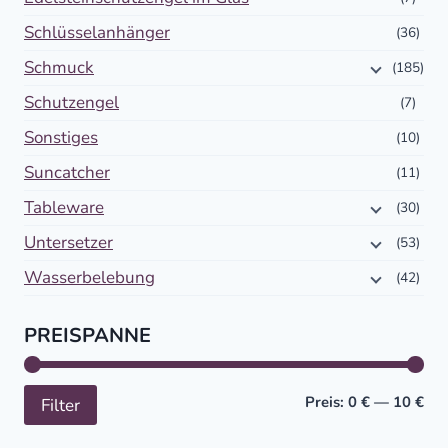
Schlüsselanhänger
(36)
Schmuck
(185)
Schutzengel
(7)
Sonstiges
(10)
Suncatcher
(11)
Tableware
(30)
Untersetzer
(53)
Wasserbelebung
(42)
PREISPANNE
Min
Höc
Preis:
0 €
—
10 €
Filter