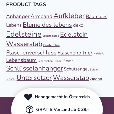
PRODUCT TAGS
Aufkleber
Anhänger
Armband
Baum des
Blume des lebens
Lebens
deko
Edelsteine
Edelstein
Edelsteinstab
Wasserstab
Fensterfolien
Flaschenverschluss
Flaschenöffner
Haftfolie
Lebensbaum
Poster
Lesezeichen
Pendel
Schlüsselanhänger
Schutzengel
Selenit
Untersetzer
Wasserstab
Zubehör
Teelicht
Handgemacht in Österreich
GRATIS Versand ab € 39,-