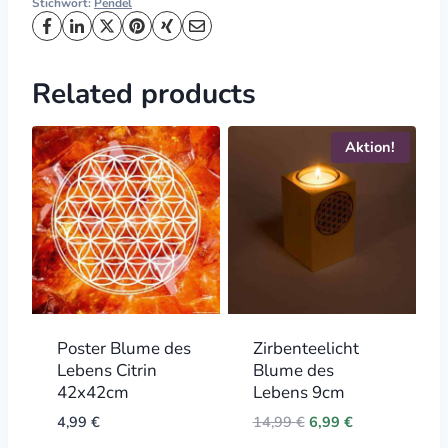
Stichwort:
Pendel
Related products
Aktion!
Poster Blume des
Zirbenteelicht
Lebens Citrin
Blume des
42x42cm
Lebens 9cm
Original
Current
4,99
€
14,99
€
6,99
€
price
price