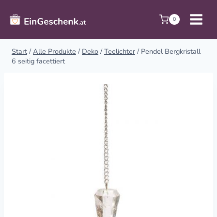
Zum
Inhalt
0
springen
Start
/
Alle Produkte
/
Deko
/
Teelichter
/
Pendel Bergkristall
6 seitig facettiert