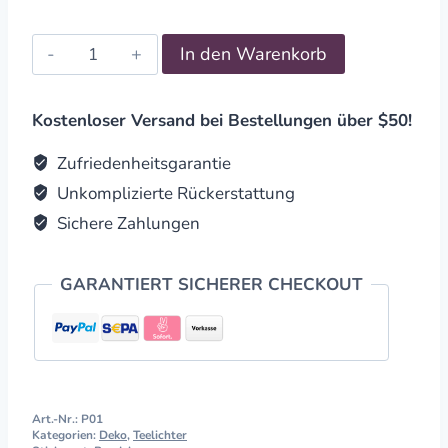
Pendel
In den Warenkorb
Bergkristall
6
seitig
Kostenloser Versand bei Bestellungen über $50!
facettiert
quantity
Zufriedenheitsgarantie
Unkomplizierte Rückerstattung
Sichere Zahlungen
GARANTIERT SICHERER CHECKOUT
Art.-Nr.:
P01
Kategorien:
Deko
,
Teelichter