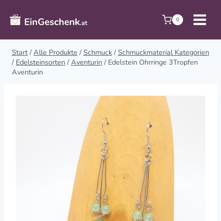
Zum
Inhalt
0
springen
Start
/
Alle Produkte
/
Schmuck
/
Schmuckmaterial Kategorien
/
Edelsteinsorten
/
Aventurin
/
Edelstein Ohrringe 3Tropfen
Aventurin