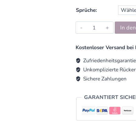
Sprüche:
Edelstein
In de
Schutzengel
Tigerauge
im
Kostenloser Versand bei 
Glas
quantity
Zufriedenheitsgarantie
Unkomplizierte Rücker
Sichere Zahlungen
GARANTIERT SICH