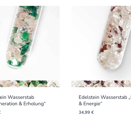
tein Wasserstab
Edelstein Wasserstab „
eration & Erholung“
& Energie“
€
34,99
€