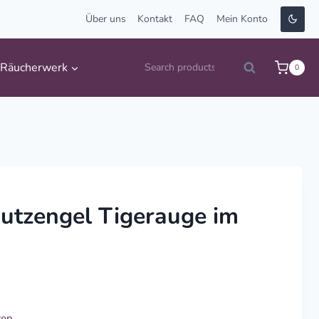
Über uns
Kontakt
FAQ
Mein Konto
Suche
Räucherwerk
0
Search
nach:
hutzengel Tigerauge im
ten