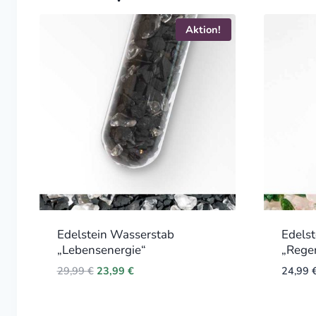
Aktion!
Edelstein Wasserstab
Edels
„Lebensenergie“
„Regen
Original
Current
29,99
€
23,99
€
24,99
price
price
was:
is:
29,99 €.
23,99 €.