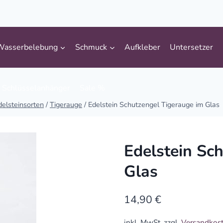
Wasserbelebung
Schmuck
Aufkleber
Untersetzer
Schlüsselanhänger
Sale %
delsteinsorten
/
Tigerauge
/
Edelstein Schutzengel Tigerauge im Glas
Edelstein Sc
Glas
14,90
€
inkl. MwSt.
zzgl.
Versandkos