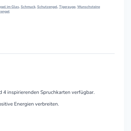
ngel im Glas
,
Schmuck
,
Schutzengel
,
Tigerauge
,
Wunschsteine
zengel
d 4 inspirierenden Spruchkarten verfügbar.
itive Energien verbreiten.