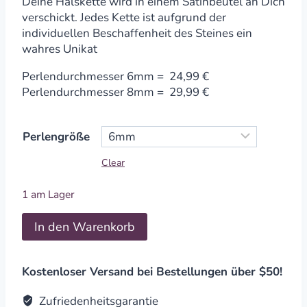
Deine Halskette wird in einem Satinbeutel an Dich
verschickt. Jedes Kette ist aufgrund der
individuellen Beschaffenheit des Steines ein
wahres Unikat
Perlendurchmesser 6mm = 24,99 €
Perlendurchmesser 8mm = 29,99 €
Perlengröße
Clear
1 am Lager
Halskette
In den Warenkorb
Tigerauge
6-
8mm
Kostenloser Versand bei Bestellungen über $50!
quantity
Zufriedenheitsgarantie