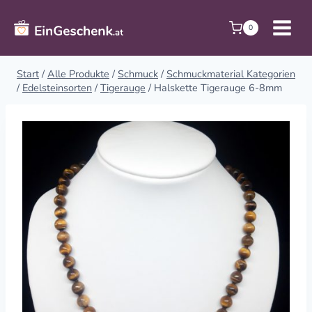
Zum
Inhalt
0
springen
Start
/
Alle Produkte
/
Schmuck
/
Schmuckmaterial Kategorien
/
Edelsteinsorten
/
Tigerauge
/
Halskette Tigerauge 6-8mm