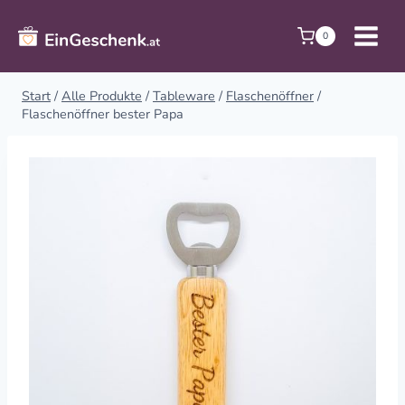
Zum
Inhalt
0
springen
Start
/
Alle Produkte
/
Tableware
/
Flaschenöffner
/
Flaschenöffner bester Papa