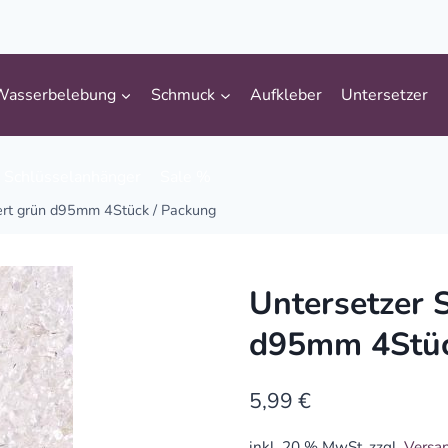
Wasserbelebung
Schmuck
Aufkleber
Untersetzer
Schlüsselanhänger
Sale %
ert grün d95mm 4Stück / Packung
Untersetzer 
d95mm 4Stüc
5,99
€
inkl. 20 % MwSt.
zzgl.
Versa