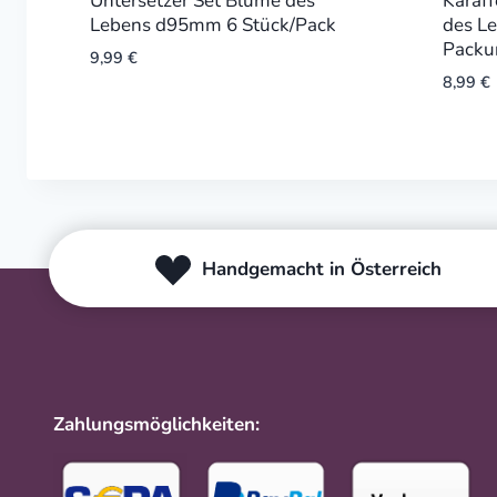
Untersetzer Set Blume des
Karaf
Lebens d95mm 6 Stück/Pack
des L
Packu
9,99
€
8,99
€
Handgemacht in Österreich
Zahlungsmöglichkeiten: