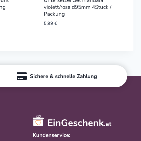
bunt
Untersetzer Set Mandala
ng
violett/rosa d95mm 4Stück /
Packung
5,99
€
Sichere & schnelle Zahlung
Kundenservice: