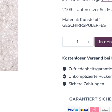
2103 – Untersetzer Set M
Material: Kunststoff
GESCHIRRSPÜLERFEST
Untersetzer
In de
Set
Mandala
invert
Kostenloser Versand bei 
grün
d95mm
Zufriedenheitsgarantie
4Stück
Unkomplizierte Rücker
/
Sichere Zahlungen
Packung
quantity
GARANTIERT SICH