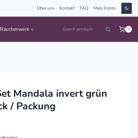
Über uns
Kontakt
FAQ
Mein Konto
Suche
Räucherwerk
0
Search
nach:
Set Mandala invert grün
k / Packung
ndkosten