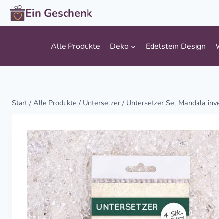
Zum
Ein Geschenk
Inhalt
springen
Alle Produkte
Deko
Edelstein Design
Start
/
Alle Produkte
/
Untersetzer
/
Untersetzer Set Mandala inv