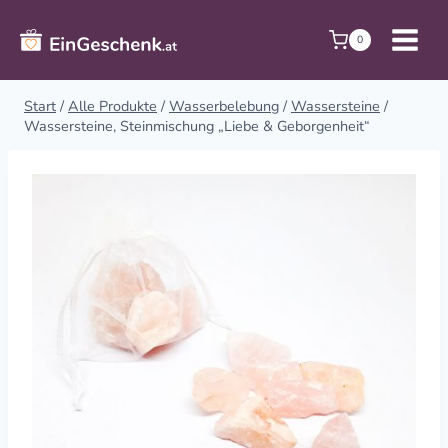
Zum
Inhalt
0
springen
Start
/
Alle Produkte
/
Wasserbelebung
/
Wassersteine
/
Wassersteine, Steinmischung „Liebe & Geborgenheit“