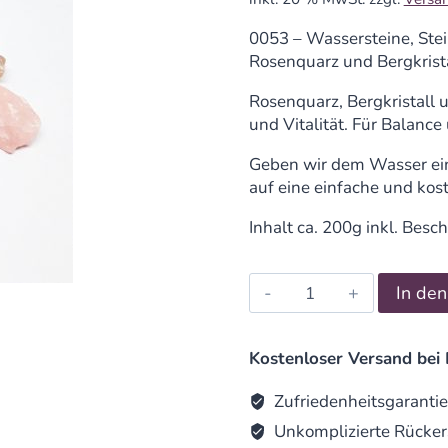
0053 – Wassersteine, Ste
Rosenquarz und Bergkrist
Rosenquarz, Bergkristall 
und Vitalität. Für Balanc
Geben wir dem Wasser ein 
auf eine einfache und kos
Inhalt ca. 200g inkl. Besc
Wassersteine,
In de
Steinmischung
"Basis
Mischung"
Kostenloser Versand bei 
quantity
Zufriedenheitsgarantie
Unkomplizierte Rücker