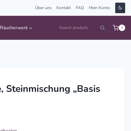
Über uns
Kontakt
FAQ
Mein Konto
Suche
Räucherwerk
0
Search
nach:
, Steinmischung „Basis
ndkosten