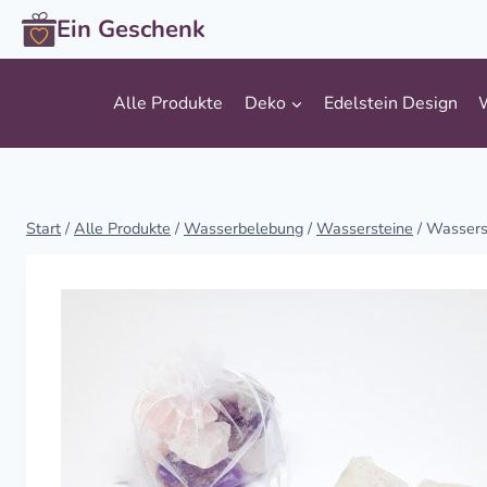
Zum
Ein Geschenk
Inhalt
springen
Alle Produkte
Deko
Edelstein Design
Start
/
Alle Produkte
/
Wasserbelebung
/
Wassersteine
/
Wasserst