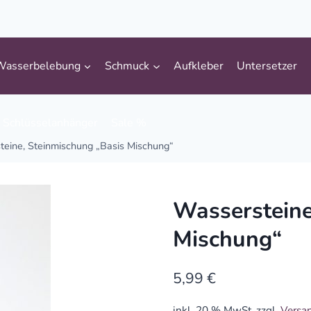
Wasserbelebung
Schmuck
Aufkleber
Untersetzer
Schlüsselanhänger
Sale %
eine, Steinmischung „Basis Mischung“
Wassersteine
Mischung“
5,99
€
inkl. 20 % MwSt.
zzgl.
Versa