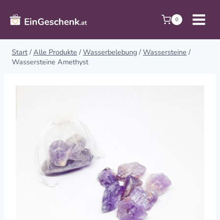
Zum
Inhalt
0
springen
Start
/
Alle Produkte
/
Wasserbelebung
/
Wassersteine
/
Wassersteine Amethyst