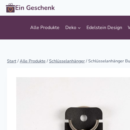
Zum
Ein Geschenk
Inhalt
springen
Alle Produkte
Deko
Edelstein Design
Start
/
Alle Produkte
/
Schlüsselanhänger
/
Schlüsselanhänger B