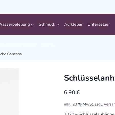
Wasserbelebung
Schmuck
Aufkleber
Untersetzer
Schlüsselanhänger
Sale %
uche Ganesha
Schlüsselan
6,90
€
inkl. 20 % MwSt.
zzgl.
Versa
7020 – Schlüsselanhänge