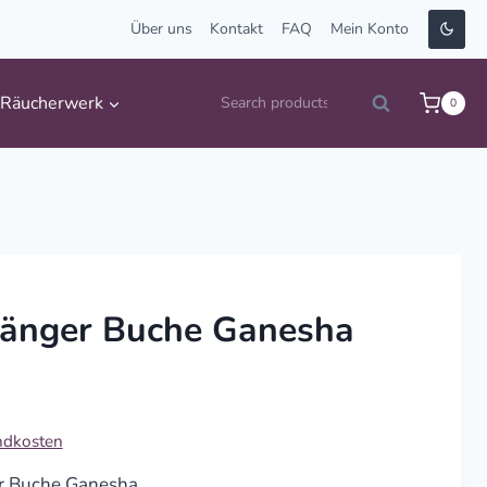
Über uns
Kontakt
FAQ
Mein Konto
Suche
Räucherwerk
0
Search
nach:
hänger Buche Ganesha
ndkosten
r Buche Ganesha