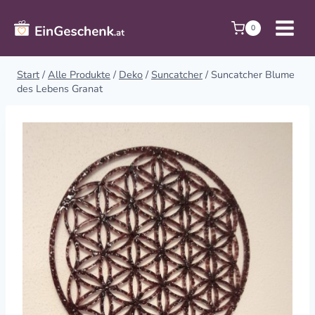
Zum
Inhalt
0
springen
Start
/
Alle Produkte
/
Deko
/
Suncatcher
/
Suncatcher Blume
des Lebens Granat