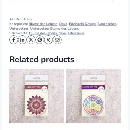
Art.-Nr.:
4095
Kategorien:
Blume des Lebens
,
Deko
,
Edelstein Design
,
Suncatcher
,
Untersetzer
,
Untersetzer Blume des Lebens
Stichworte:
Blume des lebens
,
deko
,
Edelsteine
Related products