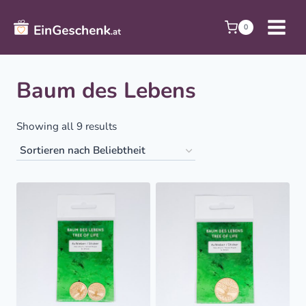
Zum
Inhalt
0
springen
Baum des Lebens
Sorted
Showing all 9 results
by
popularity