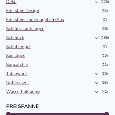
Deko
(228)
Edelstein Design
(33)
Edelsteinschutzengel im Glas
(7)
Schlüsselanhänger
(36)
Schmuck
(185)
Schutzengel
(7)
Sonstiges
(10)
Suncatcher
(11)
Tableware
(30)
Untersetzer
(53)
Wasserbelebung
(42)
PREISPANNE