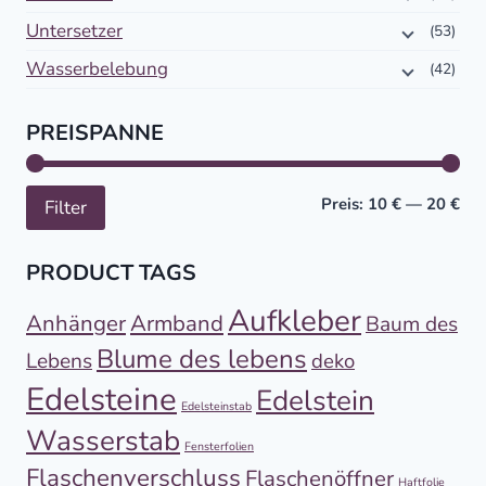
Untersetzer
(53)
Wasserbelebung
(42)
PREISPANNE
Min
Höc
Preis:
10 €
—
20 €
Filter
PRODUCT TAGS
Aufkleber
Anhänger
Armband
Baum des
Blume des lebens
Lebens
deko
Edelsteine
Edelstein
Edelsteinstab
Wasserstab
Fensterfolien
Flaschenverschluss
Flaschenöffner
Haftfolie