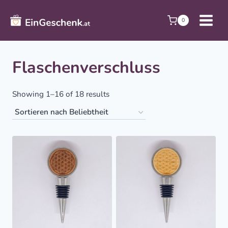
Zum
Inhalt
0
springen
Flaschenverschluss
Sorted
Showing 1–16 of 18 results
by
popularity